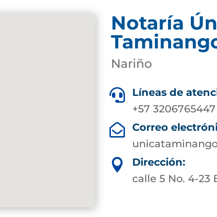
Notaría Ún
Taminang
Nariño
Líneas de atenc

+57 3206765447
Correo electrón

unicataminango
Dirección:

calle 5 No. 4-23 