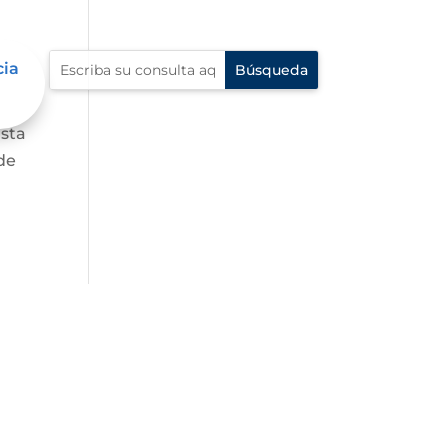
cia
asta
de