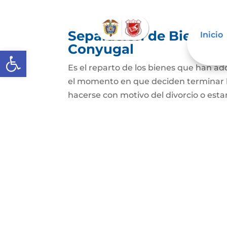
Separación de Bienes o
Inicio
Conyugal
Abrir barra de herramientas
Es el reparto de los bienes que han a
el momento en que deciden terminar l
hacerse con motivo del divorcio o esta