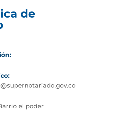
ica de
o
ión:
ico:
@supernotariado.gov.co
Barrio el poder