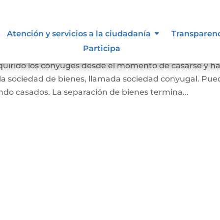
 Liquidación de Sociedad
Atención y servicios a la ciudadanía
Transparen
Participa
dquirido los cónyuges desde el momento de casarse y h
a sociedad de bienes, llamada sociedad conyugal. Pue
ndo casados. La separación de bienes termina...