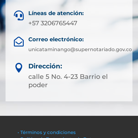
Líneas de atención:

+57 3206765447
Correo electrónico:

unicataminango@supernotariado.gov.co
Dirección:

calle 5 No. 4-23 Barrio el
poder
• Términos y condiciones