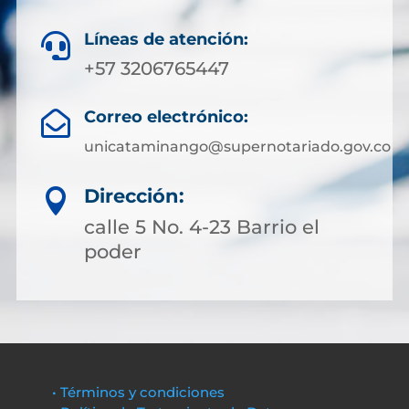
Líneas de atención:

+57 3206765447
Correo electrónico:

unicataminango@supernotariado.gov.co
Dirección:

calle 5 No. 4-23 Barrio el
poder
• Términos y condiciones