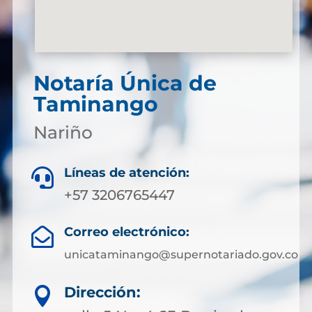
Notaría Única de
Taminango
Nariño
Líneas de atención:

+57 3206765447
Correo electrónico:

unicataminango@supernotariado.gov.co
Dirección:
