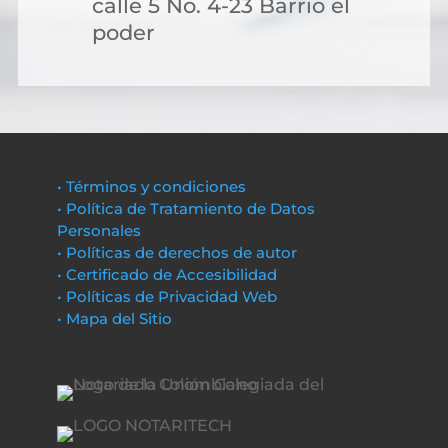
calle 5 No. 4-23 Barrio el
poder
• Términos y condiciones
• Política de Tratamiento de Datos
Personales
• Políticas de derechos de autor
• Certificado de Accesibilidad
• Políticas de Privacidad Web
• Mapa del Sitio