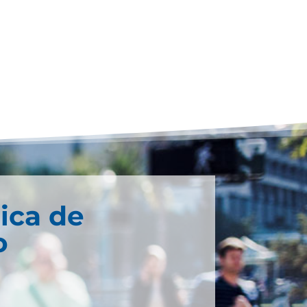
ica de
o