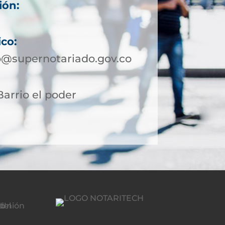
ión:
ico:
@supernotariado.gov.co
Barrio el poder