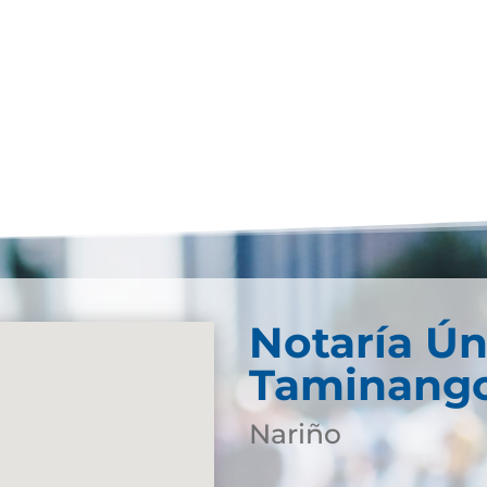
Notaría Ún
Taminang
Nariño