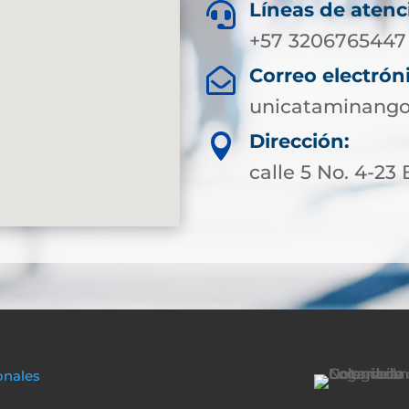
Líneas de atenc

+57 3206765447
Correo electrón

unicataminango
Dirección:

calle 5 No. 4-23 
onales