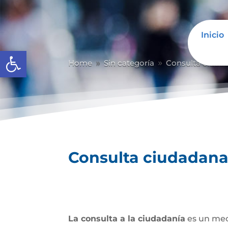
Inicio
Abrir barra de herramientas
Home
Sin categoría
Consulta ciuda
9
9
Consulta ciudadan
La consulta a la ciudadanía
es un mec