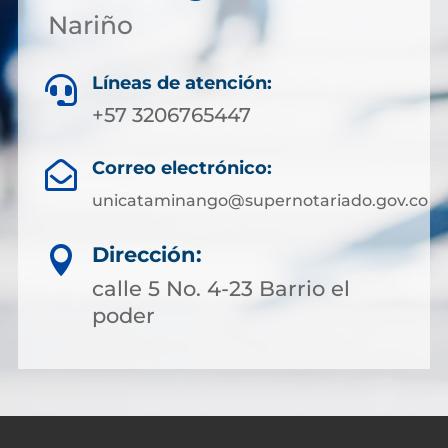
Nariño
Líneas de atención:

+57 3206765447
Correo electrónico:

unicataminango@supernotariado.gov.co
Dirección:

calle 5 No. 4-23 Barrio el
poder