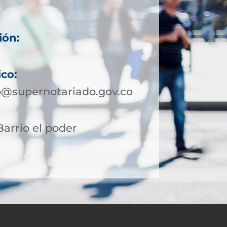
ión:
ico:
@supernotariado.gov.co
Barrio el poder