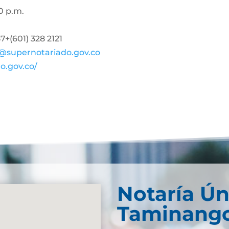
0 p.m.
+(601) 328 2121
@supernotariado.gov.co
o.gov.co/
Notaría Ún
Taminang