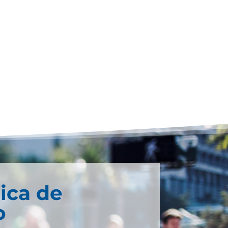
ica de
o