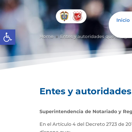
Inicio
Abrir barra de herramientas
Home
Entes y autoridades que lo vigil
9
Entes y autoridades 
Superintendencia de Notariado y Reg
En el Artículo 4 del Decreto 2723 de 201