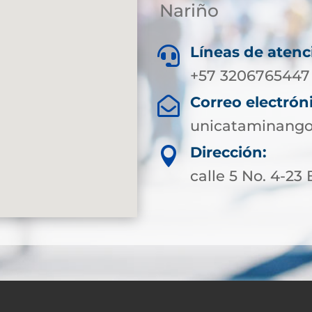
Nariño
Líneas de atenc

+57 3206765447
Correo electrón

unicataminango
Dirección:

calle 5 No. 4-23 