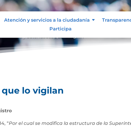
Atención y servicios a la ciudadanía
Transparen
Participa
an
Entes y autoridades que lo vigilan
9
que lo vigilan
istro
4, “
Por el cual se modifica la estructura de la Superi